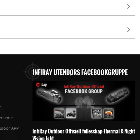
INFIRAY UTENDØRS FACEBOOKGRUPPE
r
ementer
utdoor APP
InfiRay Outdoor Offisielt fellesskap-Thermal & Night
Vision Jakt