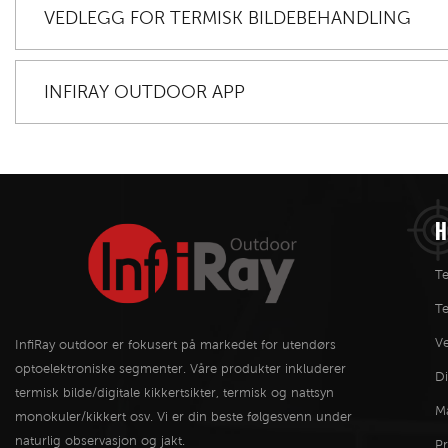
VEDLEGG FOR TERMISK BILDEBEHANDLING
INFIRAY OUTDOOR APP
H
Te
T
Ve
InfiRay outdoor er fokusert på markedet for utendørs
optoelektroniske segmenter. Våre produkter inkluderer
Di
termisk bilde/digitale kikkertsikter, termisk og nattsyn
M
monokuler/kikkert osv. Vi er din beste følgesvenn under
naturlig observasjon og jakt.
P