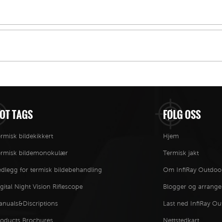
OT TAGS
FØLG OSS
rmisk bildekikkert
Hjem
ermisk bildemonokulær
Termisk jakt
dlegg for termisk bildebehandling
Om InfiRay Outdoo
gital Night Vision Riflescope
Blogger og arrang
anuals&Discriptions
Last ned InfiRay O
roducts Brochures
Nettstedkart