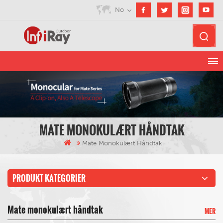
No
MATE MONOKULÆRT HÅNDTAK
Mate Monokulært Håndtak
PRODUKT KATEGORIER
Mate monokulært håndtak
MER