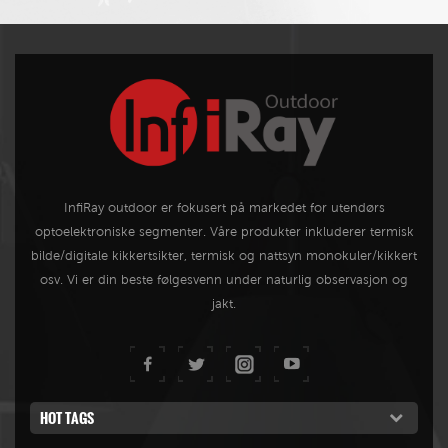
InfiRay outdoor er fokusert på markedet for utendørs
optoelektroniske segmenter. Våre produkter inkluderer termisk
bilde/digitale kikkertsikter, termisk og nattsyn monokuler/kikkert
osv. Vi er din beste følgesvenn under naturlig observasjon og
jakt.
HOT TAGS