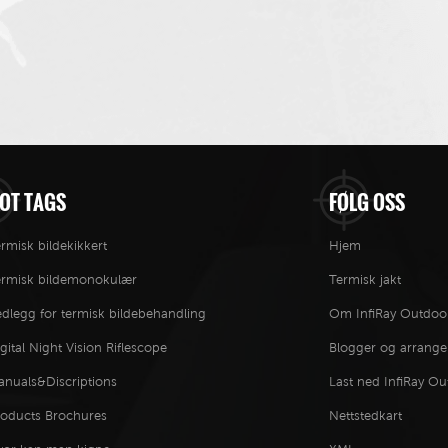
OT TAGS
FØLG OSS
rmisk bildekikkert
Hjem
ermisk bildemonokulær
Termisk jakt
dlegg for termisk bildebehandling
Om InfiRay Outdoo
gital Night Vision Riflescope
Blogger og arrang
anuals&Discriptions
Last ned InfiRay O
roducts Brochures
Nettstedkart