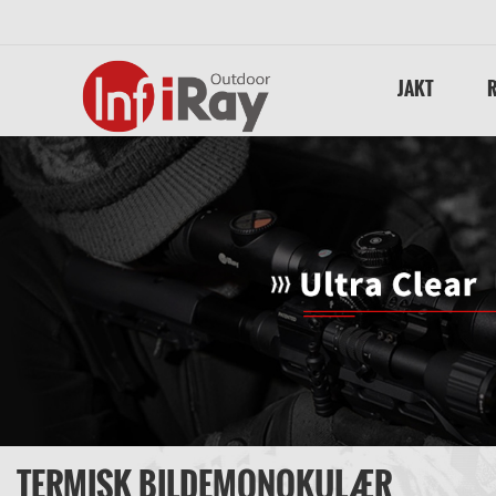
JAKT
TERMISK BILDEMONOKULÆR