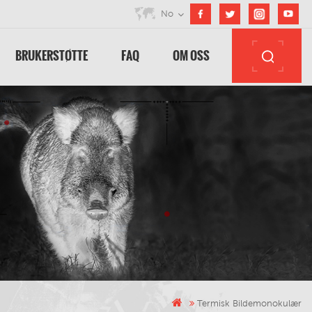
No
BRUKERSTØTTE
FAQ
OM OSS
Termisk Bildemonokulær