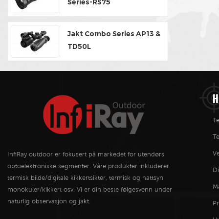
Series-RS75
Jakt Combo Series AP13 &
TD50L
H
Te
T
Ve
InfiRay outdoor er fokusert på markedet for utendørs
optoelektroniske segmenter. Våre produkter inkluderer
Di
termisk bilde/digitale kikkertsikter, termisk og nattsyn
M
monokuler/kikkert osv. Vi er din beste følgesvenn under
naturlig observasjon og jakt.
P