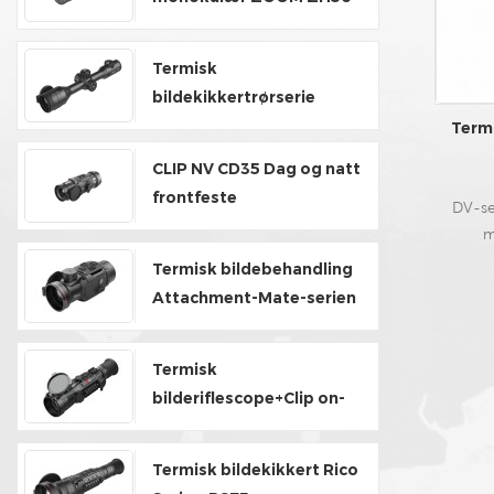
V2
Termisk
bildekikkertrørserie
TH35V2/TH50V2
Term
CLIP NV CD35 Dag og natt
frontfeste
DV-se
m
avbildn
Termisk bildebehandling
til en m
Attachment-Mate-serien
til en t
et verk
sannti
Termisk
vekt p
bilderiflescope+Clip on-
putte i 
Hybrid Series
Termisk bildekikkert Rico