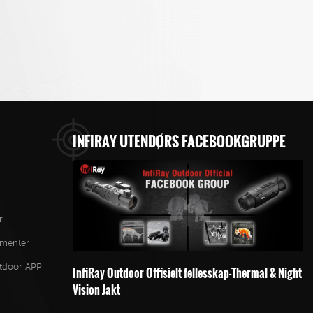
INFIRAY UTENDØRS FACEBOOKGRUPPE
r
ementer
utdoor APP
InfiRay Outdoor Offisielt fellesskap-Thermal & Night
Vision Jakt