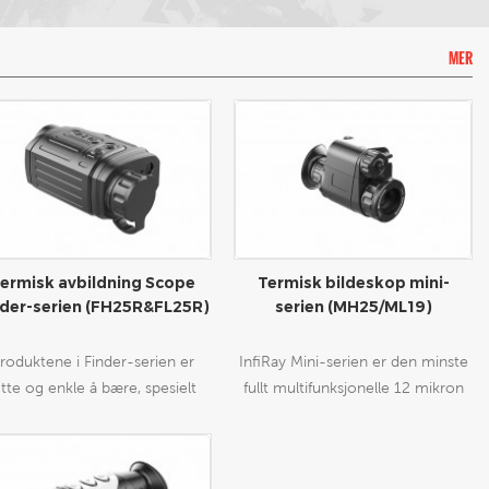
MER
ermisk avbildning Scope
Termisk bildeskop mini-
nder-serien (FH25R&FL25R)
serien (MH25/ML19)
roduktene i Finder-serien er
InfiRay Mini-serien er den minste
ette og enkle å bære, spesielt
fullt multifunksjonelle 12 mikron
net for enhåndsbetjening som
termiske monokulæren på
an puttes i lommen når som
markedet. Den kan brukes som en
elst og hvor som helst. Den
håndholdt monokulær eller