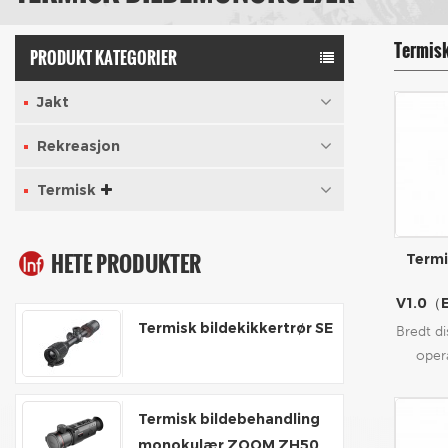
Termis
PRODUKT KATEGORIER
Jakt
Rekreasjon
Termisk
HETE PRODUKTER
Termi
V1.0（E
Termisk bildekikkertrør SE
Bredt di
oper
reg
øyeblikk
Termisk bildebehandling
monokulær ZOOM ZH50