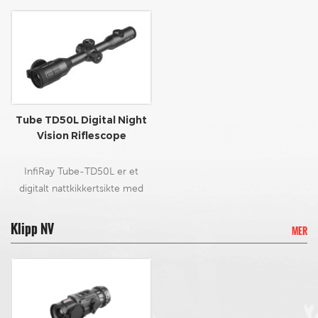
Tube TD50L Digital Night
Vision Riflescope
InfiRay Tube-TD50L er et
digitalt nattkikkertsikte med
høy ytelse designet i den
tradisjonelle dagoptiske
Klipp NV
MER
formfaktoren for å
imøtekomme optimal bruk på
boltrifler. TD50L er den
perfekte digitale
nattsynsoptikken for den