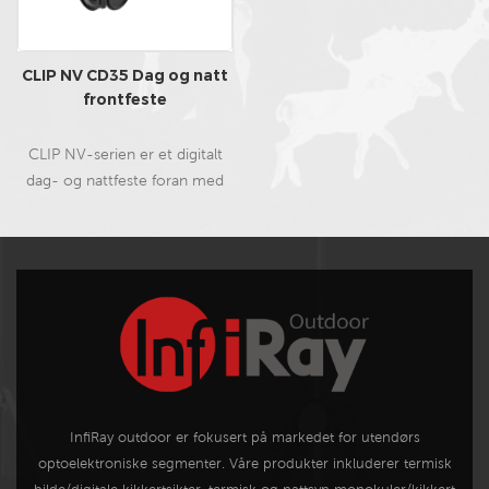
kresne jegeren som leter etter
klassisk estetikk og utmerket
lavlyssensorfølsomhet. Med en
CLIP NV CD35 Dag og natt
driftstid på 13+ timer og en
frontfeste
IP67-klassifisering, kan TD50L
vare hele natten under alle
CLIP NV-serien er et digitalt
jaktforhold.
dag- og nattfeste foran med
enestående nattsynsevne, med
35 mm profesjonell
nattsynslinse, utmerket full
1080p ultralavt lys HD-sensor,
OLED-skjerm, uttakbare
eksterne batterier, 32G
innebygd minne, WiFi , opptak,
fangst, Bluetooth-fjernkontroll,
og så videre, profesjonell og
InfiRay outdoor er fokusert på markedet for utendørs
egnet for utendørs jakt.
optoelektroniske segmenter. Våre produkter inkluderer termisk