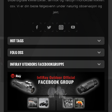
bilde/digitale kikkertsikter, termisk og nattsyn monokuler/kikkert
osv. Vi er din beste følgesvenn under naturlig observasjon og
jakt.
HOT TAGS
FØLG OSS
INFIRAY UTENDØRS FACEBOOKGRUPPE