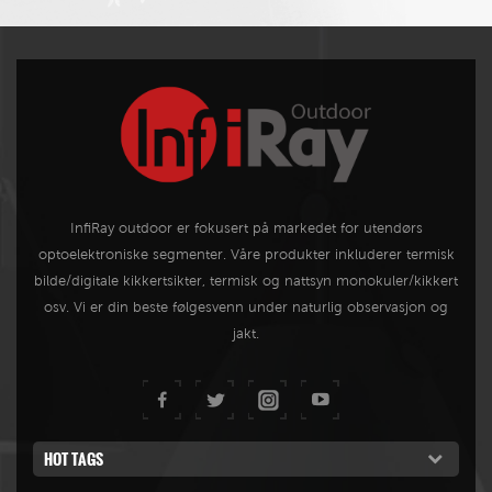
InfiRay outdoor er fokusert på markedet for utendørs
optoelektroniske segmenter. Våre produkter inkluderer termisk
bilde/digitale kikkertsikter, termisk og nattsyn monokuler/kikkert
osv. Vi er din beste følgesvenn under naturlig observasjon og
jakt.
HOT TAGS