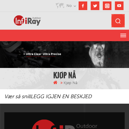
No
KJØP NÅ
Kjøp Nå
Vær så snill
LEGG IGJEN EN BESKJED