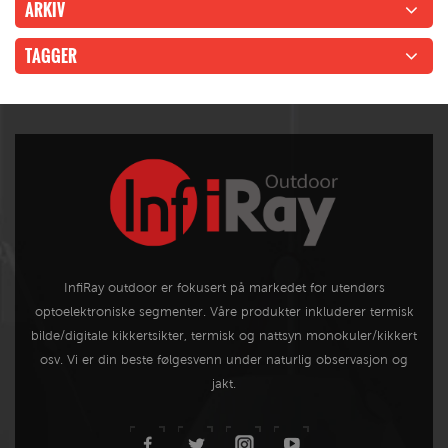
ARKIV
TAGGER
InfiRay outdoor er fokusert på markedet for utendørs
optoelektroniske segmenter. Våre produkter inkluderer termisk
bilde/digitale kikkertsikter, termisk og nattsyn monokuler/kikkert
osv. Vi er din beste følgesvenn under naturlig observasjon og
jakt.