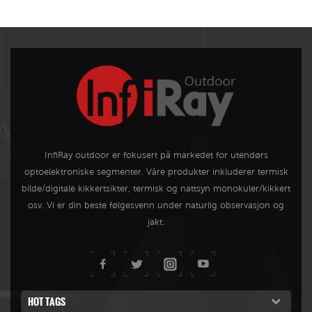
hus og
renger
InfiRay outdoor er fokusert på markedet for utendørs
optoelektroniske segmenter. Våre produkter inkluderer termisk
bilde/digitale kikkertsikter, termisk og nattsyn monokuler/kikkert
osv. Vi er din beste følgesvenn under naturlig observasjon og
jakt.
HOT TAGS