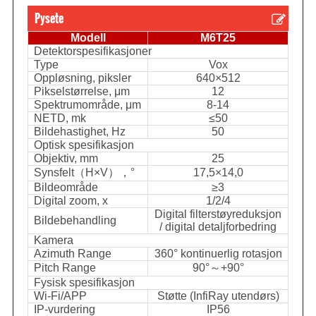
Pysete
Modell
M6T25
Detektorspesifikasjoner
Type
Vox
Oppløsning, piksler
640×512
Pikselstørrelse, μm
12
Spektrumområde, μm
8-14
NETD, mk
≤50
Bildehastighet, Hz
50
Optisk spesifikasjon
Objektiv, mm
25
Synsfelt（H×V），°
17,5×14,0
Bildeområde
≥3
Digital zoom, x
1/2/4
Digital filterstøyreduksjon
Bildebehandling
/ digital detaljforbedring
Kamera
Azimuth Range
360° kontinuerlig rotasjon
Pitch Range
90°～+90°
Fysisk spesifikasjon
Wi-Fi/APP
Støtte (InfiRay utendørs)
IP-vurdering
IP56