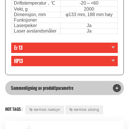
Driftstemperatur，℃
-20～+60
Vekt, g
2000
Dimensjon, mm
φ133 mm, 188 mm høy
Funksjoner
Laserpeker
Ja
Laser avstandsmåler
Ja
Er 13
HP13
Sammenligning av produktparametre
HOT TAGS :
termisk nattsyn
termisk sikting