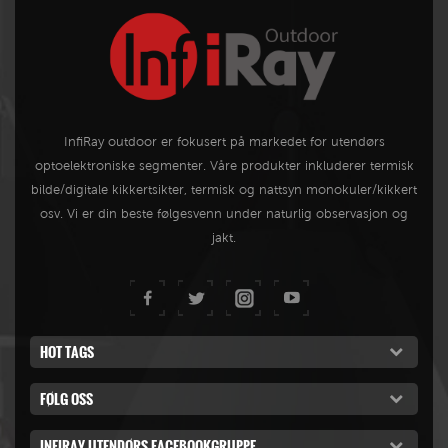
InfiRay outdoor er fokusert på markedet for utendørs
optoelektroniske segmenter. Våre produkter inkluderer termisk
bilde/digitale kikkertsikter, termisk og nattsyn monokuler/kikkert
osv. Vi er din beste følgesvenn under naturlig observasjon og
jakt.
HOT TAGS
FØLG OSS
INFIRAY UTENDØRS FACEBOOKGRUPPE