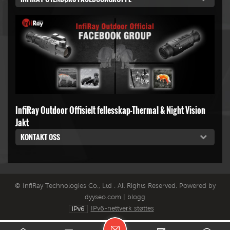
InfiRay Outdoor Offisielt fellesskap-Thermal & Night Vision
Jakt
KONTAKT OSS
© InfiRay Technologies Co., Ltd . All Rights Reserved. Powered by
dyyseo.com
|
blogg
IPv6-nettverk støttes
L