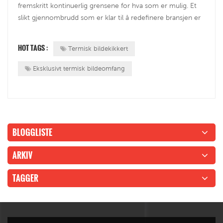
fremskritt kontinuerlig grensene for hva som er mulig. Et
slikt gjennombrudd som er klar til å redefinere bransjen er
den bemerkelsesverdige 90Hz
oppdateringsfrekvensskjermen.I denne bloggen skal vi
HOT TAGS :
Termisk bildekikkert
snakke om utfordringene og fordelene med denne tek...
Eksklusivt termisk bildeomfang
BLOGGLISTE
ARKIV
TAGGER