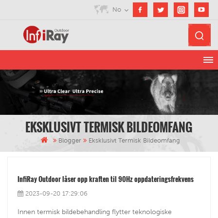
No
EKSKLUSIVT TERMISK BILDEOMFANG
Blogger
Eksklusivt Termisk Bildeomfang
InfiRay Outdoor låser opp kraften til 90Hz oppdateringsfrekvens
2023-09-20 17:29:06
Innen termisk bildebehandling flytter teknologiske