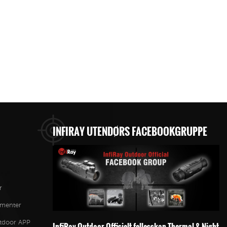
INFIRAY UTENDØRS FACEBOOKGRUPPE
r
ementer
utdoor APP
InfiRay Outdoor Offisielt fellesskap-Thermal & Night