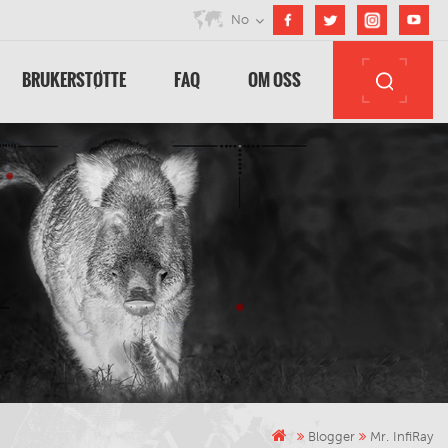
No
BRUKERSTØTTE
FAQ
OM OSS
Blogger
Mr. InfiRay