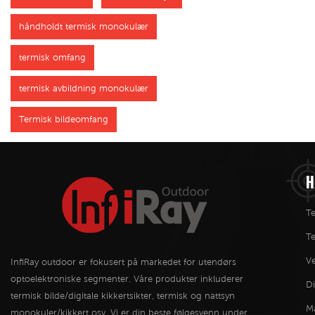
håndholdt termisk monokulær
termisk omfang
termisk avbildning monokulær
Termisk bildeomfang
H
Te
T
Ve
InfiRay outdoor er fokusert på markedet for utendørs
optoelektroniske segmenter. Våre produkter inkluderer
Di
termisk bilde/digitale kikkertsikter, termisk og nattsyn
M
monokuler/kikkert osv. Vi er din beste følgesvenn under