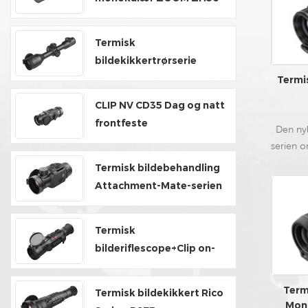
V2
Termisk
bildekikkertrørserie
TH35V2/TH50V2
Termi
CLIP NV CD35 Dag og natt
frontfeste
Den nyl
serien 
og F
Termisk bildebehandling
mo
Attachment-Mate-serien
avsta
fanger F
fine de
Termisk
uten
bilderiflescope+Clip on-
moderne
Hybrid Series
utendør
Term
Termisk bildekikkert Rico
InfiRay-
Mono