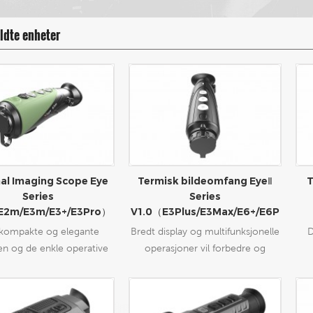
dte enheter
al Imaging Scope Eye
Termisk bildeomfang EyeⅡ
T
Series
Series
E2m/E3m/E3+/E3Pro）
V1.0（E3Plus/E3Max/E6+/E6P
ro）
kompakte og elegante
Bredt display og multifunksjonelle
D
en og de enkle operative
operasjoner vil forbedre og
jonene gjør Eye-seriens
registrere det utmerkede
avb
k bildemonokulær til det
øyeblikket av utendørsaktiviteter.
til
målobservasjonsverktøyet i
Stor og større.
til