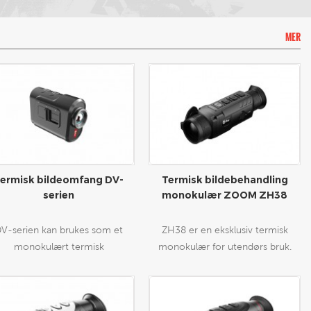
MER
ermisk bildeomfang DV-
Termisk bildebehandling
serien
monokulær ZOOM ZH38
V-serien kan brukes som et
ZH38 er en eksklusiv termisk
monokulært termisk
monokulær for utendørs bruk.
ildningskop eller som vedlegg
Den har tre "FØRSTE" i bransjen,
 en mobiltelefon. Når du kobler
de er dobbelt synsfelt (FOV),
 en telefon, kan den brukes som
1440×1080 høy skjermoppløsning