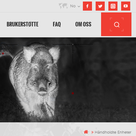
No
BRUKERSTØTTE
FAQ
OM OSS
Håndholdte Enheter