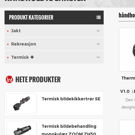
håndhol
PRODUKT KATEGORIER
Jakt
Rekreasjon
Termisk
HETE PRODUKTER
Therm
V1.0（
Termisk bildekikkertrør SE
Den 
design
funks
termis
Termisk bildebehandling
ideelle 
monokulær ZOOM ZH50