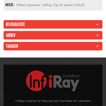
NESTE :
Riflens kamerat: InfiRay Clip M-serien CML25
BLOGGLISTE
ARKIV
TAGGER
InfiRay outdoor er fokusert på markedet for utendørs