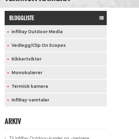
BLOGGLISTE
InfiRay Outdoor Media
Vedlegg/Clip On Scopes
Kikkertsikter
Monokulærer
Termisk kamera
InfiRay-samtaler
ARKIV
Til InfiRay Outdoor-kunder og -partnere