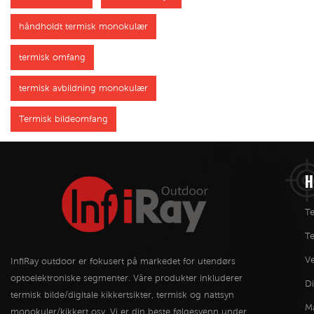
håndholdt termisk monokulær
termisk omfang
termisk avbildning monokulær
Termisk bildeomfang
H
Te
T
Ve
InfiRay outdoor er fokusert på markedet for utendørs
optoelektroniske segmenter. Våre produkter inkluderer
Di
termisk bilde/digitale kikkertsikter, termisk og nattsyn
M
monokuler/kikkert osv. Vi er din beste følgesvenn under