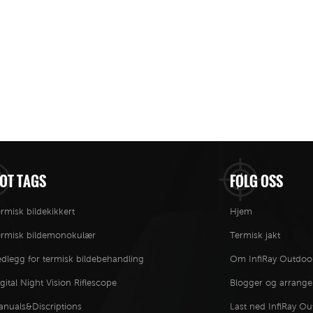
OT TAGS
FØLG OSS
rmisk bildekikkert
Hjem
ermisk bildemonokulær
Termisk jakt
dlegg for termisk bildebehandling
Om InfiRay Outdoo
gital Night Vision Riflescope
Blogger og arrang
anuals&Discriptions
Last ned InfiRay O