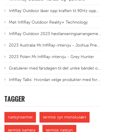
InfiRay Outdoor låser opp kraften til 90Hz oppdateringsfrekvens
Møt InfiRay Outdoor Reality+ Technology
InfiRay Outdoor 2023 høstlanseringsarrangement
2023 Australia Mr.InfiRay-intervju - Joshua Priebbenow
2023 Polen Mr.InfiRay-intervju - Grey Hunter
Gratulerer med farsdagen·til det unike båndet og ærede tradisjonene
InfiRay Talks: Hvordan velge produkter med forskjellige oppløsninger for termiske sensorer bedre?
TAGGER
nattsynsenhet
termisk syn monokulært
termisk kamera
termisk nattsyn