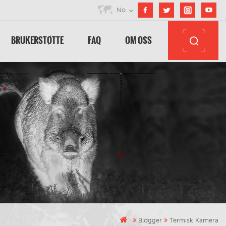
No
BRUKERSTØTTE
FAQ
OM OSS
Blogger
Termisk Kamera