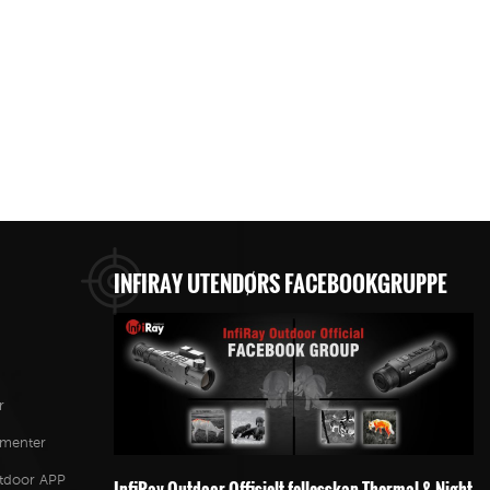
INFIRAY UTENDØRS FACEBOOKGRUPPE
r
ementer
utdoor APP
InfiRay Outdoor Offisielt fellesskap-Thermal & Night