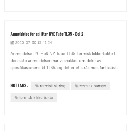
Anmeldelse for splitter NYE Tube TL35 – Del 2
2020-07-30 15:41:24
Anmeldelse (2): Helt NY Tube TL35 Termisk kikkertsikte I
den siste anmeldelsen har vi snakket om deler av
spesifikasjonene til TL35, og det er et strålende, fantastisk,
toppmoderne design termisk optikk-skop som vi har
testet. ≤50mK NETD termisk følsomhet garanterer klarhet
HOT TAGS :
termisk sikting
termisk nattsyn
ved å ta bilder. 1280 x...
termisk kikkertsikte