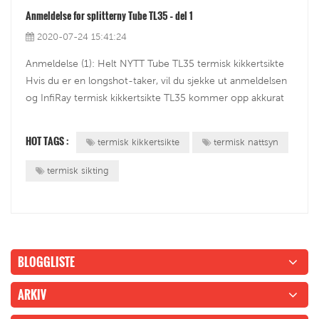
Anmeldelse for splitterny Tube TL35 – del 1
2020-07-24 15:41:24
Anmeldelse (1): Helt NYTT Tube TL35 termisk kikkertsikte
Hvis du er en longshot-taker, vil du sjekke ut anmeldelsen
og InfiRay termisk kikkertsikte TL35 kommer opp akkurat
nå. Dette er Tube TL35, vi skal komme inn på hele
anmeldelsen av den.InfiRay Tube TL35 er virkelig et av de
HOT TAGS :
termisk kikkertsikte
termisk nattsyn
kraftigste termisk...
termisk sikting
BLOGGLISTE
ARKIV