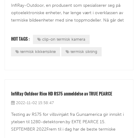
InfiRay-Outdoor, en produsent som spesialiserer seg på
optoelektroniske enheter, har lenge vært i overklassen av
termiske bildeenheter med sine toppmodeller. Nå går det
enda bedre med den nye Mate-serien med clip-on-
enheter. Teamet fra all4hunters.com plukker ut den nye
HOT TAGS :
clip-on termisk kamera
flaggskipmodellen MAH50 fra M...
termisk kikkertsikte
termisk sikting
InfiRay Outdoor Rico HD RS75 anmeldelse av TRUE PEARCE
2022-11-02 15:58:47
Testing av RS75 for villsvinjakt fra Gunsamerica gir innsikt i
ytelsen til 1280-detektoren.by EKTE PEARCE 15.
SEPTEMBER 2022Frem til i dag har de beste termiske
sensorene og skopene tilgjengelig for det kommersielle