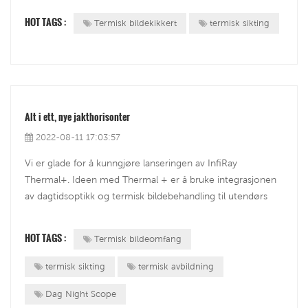
markedet alle vært 640×480 termiske sensorer. InfiRay
HOT TAGS :
Termisk bildekikkert
termisk sikting
Outdoors endrer det med den fø...
Alt i ett, nye jakthorisonter
2022-08-11 17:03:57
Vi er glade for å kunngjøre lanseringen av InfiRay
Thermal+. Ideen med Thermal + er å bruke integrasjonen
av dagtidsoptikk og termisk bildebehandling til utendørs
jaktfelt. Med kombinasjonen av to teknologier, på dagtid,
kan brukere enkelt oppdage kamuflasjedyrene, mens de
HOT TAGS :
Termisk bildeomfang
ser miljøet slik det er. O...
termisk sikting
termisk avbildning
Dag Night Scope