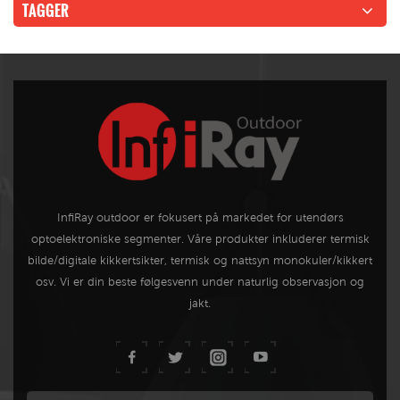
TAGGER
InfiRay outdoor er fokusert på markedet for utendørs
optoelektroniske segmenter. Våre produkter inkluderer termisk
bilde/digitale kikkertsikter, termisk og nattsyn monokuler/kikkert
osv. Vi er din beste følgesvenn under naturlig observasjon og
jakt.