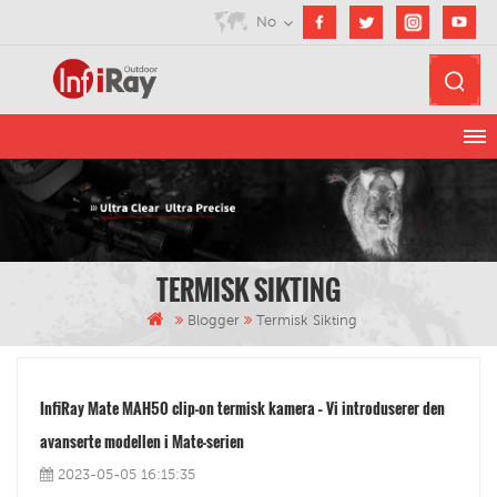
No
TERMISK SIKTING
Blogger
Termisk Sikting
InfiRay Mate MAH50 clip-on termisk kamera – Vi introduserer den
avanserte modellen i Mate-serien
2023-05-05 16:15:35