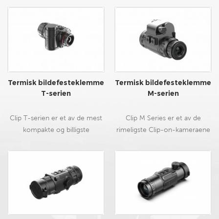
Termisk bildefesteklemme
Termisk bildefesteklemme
T-serien
M-serien
Clip T-serien er et av de mest
Clip M Series er et av de
kompakte og billigste
rimeligste Clip-on-kameraene
termokamerafestene for sikter
på markedet. Den er veldig
på markedet, som
kompakt og enkel å bruke som
hovedsakelig brukes med
feste sammen med dagskop.
dagkikkertsikte og lave
INGEN OMNULLSTILLING er
kostnader, lavt strømforbruk
nødvendig ved festing til
og miniatyrisering.
dagskopet. Den kan også
brukes som en profesjonell