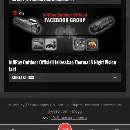
InfiRay Outdoor Offisielt fellesskap-Thermal & Night Vision
Jakt
KONTAKT OSS
© InfiRay Technologies Co., Ltd . All Rights Reserved. Powered by
dyyseo.com
|
blogg
IPv6-nettverk støttes
L