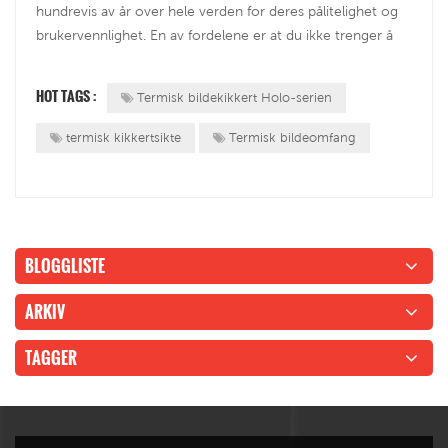
hundrevis av år over hele verden for deres pålitelighet og
brukervennlighet. En av fordelene er at du ikke trenger å
være avansert skytter eller om du har eid en pistol før.
Hagler kommer i forskjellige størrelser og kan være svært
HOT TAGS :
Termisk bildekikkert Holo-serien
tilpass...
termisk kikkertsikte
Termisk bildeomfang
BLOGGLISTE
ARKIV
TAGGER