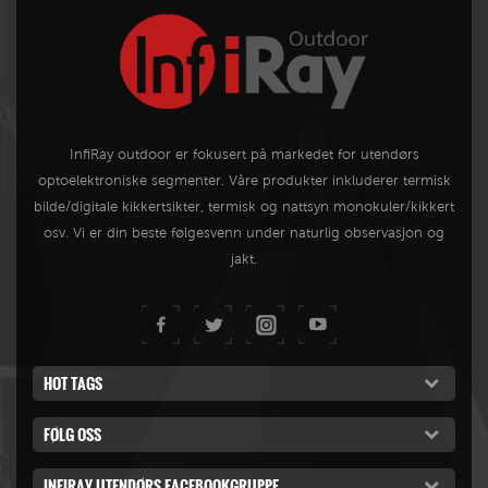
InfiRay outdoor er fokusert på markedet for utendørs
optoelektroniske segmenter. Våre produkter inkluderer termisk
bilde/digitale kikkertsikter, termisk og nattsyn monokuler/kikkert
osv. Vi er din beste følgesvenn under naturlig observasjon og
jakt.
HOT TAGS
FØLG OSS
INFIRAY UTENDØRS FACEBOOKGRUPPE