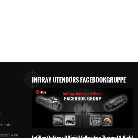
INFIRAY UTENDØRS FACEBOOKGRUPPE
r
ementer
utdoor APP
InfiRay Outdoor Offisielt fellesskap-Thermal & Night