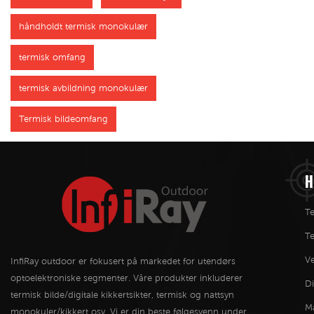
håndholdt termisk monokulær
termisk omfang
termisk avbildning monokulær
Termisk bildeomfang
H
Te
T
Ve
InfiRay outdoor er fokusert på markedet for utendørs
optoelektroniske segmenter. Våre produkter inkluderer
Di
termisk bilde/digitale kikkertsikter, termisk og nattsyn
M
monokuler/kikkert osv. Vi er din beste følgesvenn under