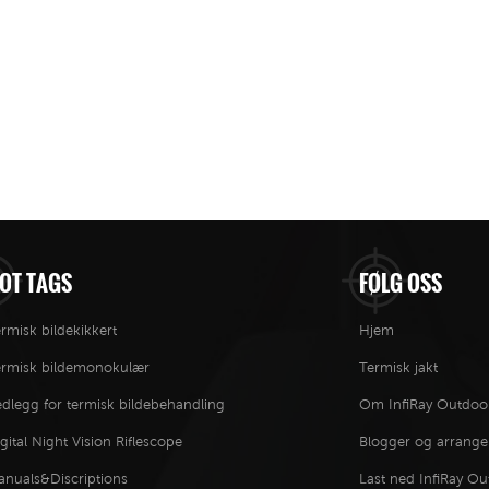
OT TAGS
FØLG OSS
rmisk bildekikkert
Hjem
ermisk bildemonokulær
Termisk jakt
dlegg for termisk bildebehandling
Om InfiRay Outdoo
gital Night Vision Riflescope
Blogger og arrang
anuals&Discriptions
Last ned InfiRay O