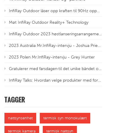
InfiRay Outdoor låser opp kraften til 90Hz oppdateringsfrekvens
Møt InfiRay Outdoor Reality+ Technology
InfiRay Outdoor 2023 høstlanseringsarrangement
2023 Australia Mr.InfiRay-intervju - Joshua Priebbenow
2023 Polen Mr.InfiRay-intervju - Grey Hunter
Gratulerer med farsdagen·til det unike båndet og ærede tradisjonene
InfiRay Talks: Hvordan velge produkter med forskjellige oppløsninger for termiske sensorer bedre?
TAGGER
nattsynsenhet
termisk syn monokulært
termisk kamera
termisk nattsyn