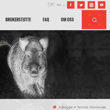
No
BRUKERSTØTTE
FAQ
OM OSS
Blogger
Termisk Monokulær