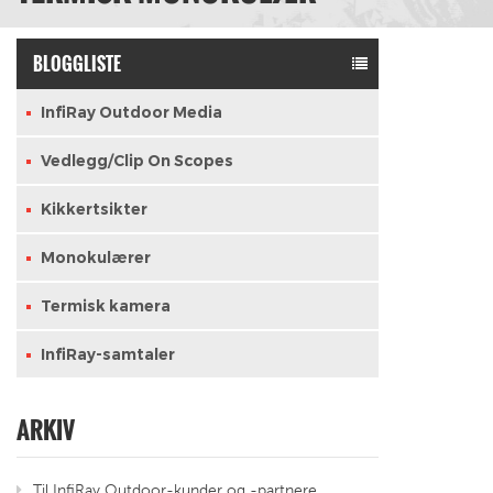
BLOGGLISTE
InfiRay Outdoor Media
Vedlegg/Clip On Scopes
Kikkertsikter
Monokulærer
Termisk kamera
InfiRay-samtaler
ARKIV
Til InfiRay Outdoor-kunder og -partnere