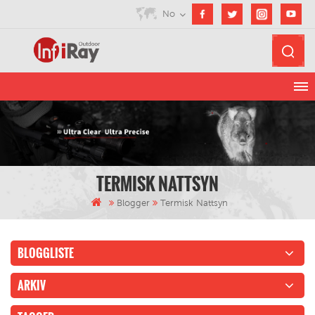
No
TERMISK NATTSYN
Blogger
Termisk Nattsyn
BLOGGLISTE
ARKIV