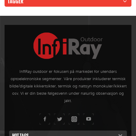
TAGGER
InfiRay outdoor er fokusert på markedet for utendørs
optoelektroniske segmenter. Våre produkter inkluderer termisk
bilde/digitale kikkertsikter, termisk og nattsyn monokuler/kikkert
osv. Vi er din beste følgesvenn under naturlig observasjon og
jakt.
HOT TAGS