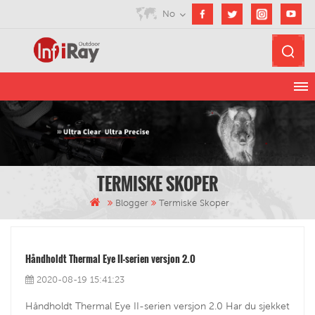
No
TERMISKE SKOPER
Blogger
Termiske Skoper
Håndholdt Thermal Eye II-serien versjon 2.0
2020-08-19 15:41:23
Håndholdt Thermal Eye II-serien versjon 2.0 Har du sjekket