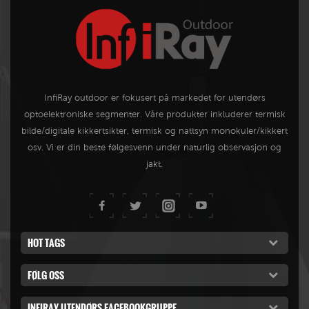
InfiRay outdoor er fokusert på markedet for utendørs
optoelektroniske segmenter. Våre produkter inkluderer termisk
bilde/digitale kikkertsikter, termisk og nattsyn monokuler/kikkert
osv. Vi er din beste følgesvenn under naturlig observasjon og
jakt.
HOT TAGS
FØLG OSS
INFIRAY UTENDØRS FACEBOOKGRUPPE