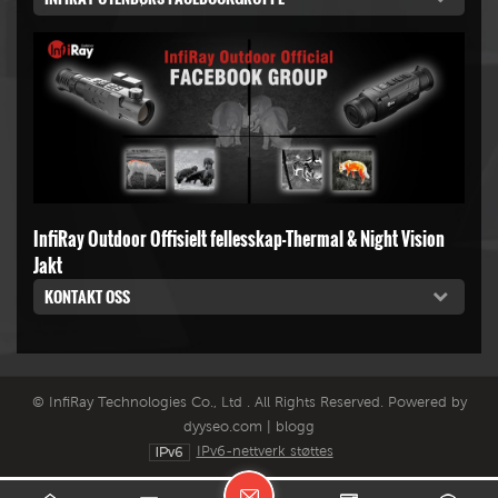
InfiRay Outdoor Offisielt fellesskap-Thermal & Night Vision
Jakt
KONTAKT OSS
© InfiRay Technologies Co., Ltd . All Rights Reserved. Powered by
dyyseo.com
|
blogg
IPv6-nettverk støttes
L