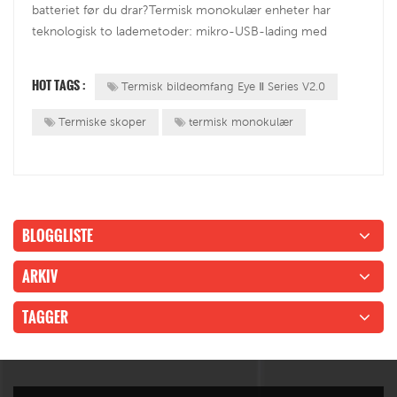
batteriet før du drar?Termisk monokulær enheter har
teknologisk to lademetoder: mikro-USB-lading med
innebygd batteri, avtakbart oppladbart batteri. Hver og en
finner sine veier, men for de fleste håndholdte termiske
HOT TAGS :
Termisk bildeomfang Eye Ⅱ Series V2.0
brukere bruker de inne...
Termiske skoper
termisk monokulær
BLOGGLISTE
ARKIV
TAGGER