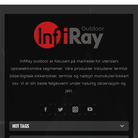
InfiRay outdoor er fokusert på markedet for utendørs
optoelektroniske segmenter. Våre produkter inkluderer termisk
bilde/digitale kikkertsikter, termisk og nattsyn monokuler/kikkert
osv. Vi er din beste følgesvenn under naturlig observasjon og
jakt.
HOT TAGS