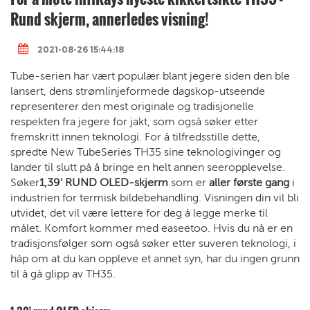
Rund skjerm, annerledes visning!
2021-08-26 15:44:18
Tube-serien har vært populær blant jegere siden den ble
lansert, dens strømlinjeformede dagskop-utseende
representerer den mest originale og tradisjonelle
respekten fra jegere for jakt, som også søker etter
fremskritt innen teknologi. For å tilfredsstille dette,
spredte New TubeSeries TH35 sine teknologivinger og
lander til slutt på å bringe en helt annen seeropplevelse.
Søker
1,39' RUND OLED-skjerm
som er
aller første gang
i
industrien for termisk bildebehandling. Visningen din vil bli
utvidet, det vil være lettere for deg å legge merke til
målet. Komfort kommer med easeetoo. Hvis du nå er en
tradisjonsfølger som også søker etter suveren teknologi, i
håp om at du kan oppleve et annet syn, har du ingen grunn
til å gå glipp av TH35.