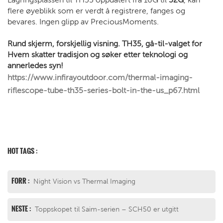
flere øyeblikk som er verdt å registrere, fanges og
bevares. Ingen glipp av PreciousMoments.
Rund skjerm, forskjellig visning. TH35, gå-til-valget for
Hvem skatter tradisjon og søker etter teknologi og
annerledes syn!
https://www.infirayoutdoor.com/thermal-imaging-
riflescope-tube-th35-series-bolt-in-the-us_p67.html
HOT TAGS :
FORR :
Night Vision vs Thermal Imaging
NESTE :
Toppskopet til Saim-serien – SCH50 er utgitt