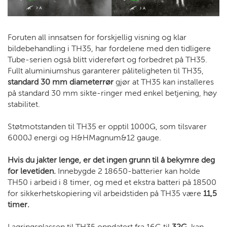
Foruten all innsatsen for forskjellig visning og klar
bildebehandling i TH35, har fordelene med den tidligere
Tube-serien også blitt videreført og forbedret på TH35.
Fullt aluminiumshus garanterer påliteligheten til TH35,
standard 30 mm diameterrør
gjør at TH35 kan installeres
på standard 30 mm sikte-ringer med enkel betjening, høy
stabilitet.
Støtmotstanden til TH35 er opptil 1000G, som tilsvarer
6000J energi og H&HMagnum&12 gauge.
Hvis du jakter lenge, er det ingen grunn til å bekymre deg
for levetiden.
Innebygde 2 18650-batterier kan holde
TH50 i arbeid i 8 timer, og med et ekstra batteri på 18500
for sikkerhetskopiering vil arbeidstiden på TH35 være
11,5
timer.
Lagringsplassen til TH35 oppdatert fra 16G til
32G
, kan