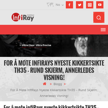
No
FOR Å MØTE INFIRAYS NYESTE KIKKERTSIKTE
TH35 - RUND SKJERM, ANNERLEDES
VISNING!
Blogg
For Å Møte InfiRays Nyeste Kikkertsikte TH35 - Rund Skjerm,
Annerledes Visning!
For å møte infiRays nyeste kikkertsikte TH35 -