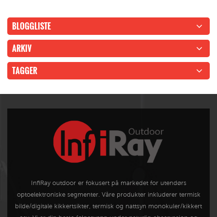
BLOGGLISTE
ARKIV
TAGGER
InfiRay outdoor er fokusert på markedet for utendørs
optoelektroniske segmenter. Våre produkter inkluderer termisk
bilde/digitale kikkertsikter, termisk og nattsyn monokuler/kikkert