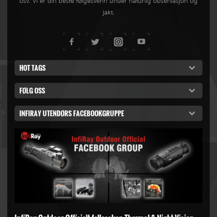
osv. Vi er din beste følgesvenn under naturlig observasjon og
jakt.
HOT TAGS
FØLG OSS
INFIRAY UTENDØRS FACEBOOKGRUPPE