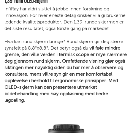
1,39' rund OLED-skjerm
InfiRay har aldri sluttet å jobbe innen forskning og
innovasjon. For hver eneste detalj ønsker vi å gi brukerne
ledende kvalitetsprodukter. Den 1,39' runde skjermen er
det siste resultatet, også første gang på markedet.
Hva kan rund skjerm bringe? Rund skjerm gir deg større
synsfelt på 8,8°x8,8°. Det betyr også
du vil føle mindre
grense, den ville verden i termisk scope er mye nærmere
deg gjennom rund skjerm. Omfattende visning gjør også
siktingen mer nøyaktig siden du har mer å observere og
konsultere, mens villre syn gir en mer komfortabel
opplevelse i henhold til ergonomiske prinsipper. Med
OLED-skjerm kan den presentere utmerket
bildebehandling med høy oppløsning med bedre
lagdeling.